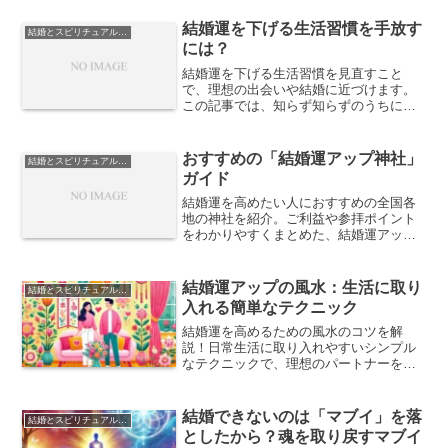
ました。
結婚運を下げる生活習慣を手放す
結婚とスピリチュアルな視点
には？
結婚運を下げる生活習慣を見直すこと
で、理想の出会いや結婚に近づけます。
この記事では、知らず知らずのうちに婚
活に悪影響を及ぼす習慣を具体的に取り
上げ、改善のステップを解説します。
おすすめの「結婚運アップ神社」
結婚とスピリチュアルな視点
ガイド
結婚運を高めたい人におすすめの全国各
地の神社を紹介。ご利益や参拝ポイント
をわかりやすくまとめた、結婚運アップ
のための神社ガイドです。
結婚運アップの風水：生活に取り
結婚とスピリチュアルな視点
入れる簡単なテクニック
結婚運を高めるための風水のコツを解
説！日常生活に取り入れやすいシンプル
なテクニックで、理想のパートナーを引
き寄せましょう。
結婚できないのは「マブイ」を落
結婚とスピリチュアルな視点
としたから？魂を取り戻すマブイ