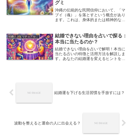
グミ
沖縄の伝統的な民間信仰において、「マ
ブイ（魂）」を落とすという概念があり
ます。これは、身体的または精神的なシ
ョックを受けた際に、魂が身体から離れ
てしまうことを指します。マブイを落と
した状態では、心身の不調や運勢の低下
結婚できない理由を占いで探る：
結婚とスピリチュアルな視点
が生じるとされ、これを元...
本当に当たるのか？
結婚できない理由を占いで解明！本当に
当たる占いの特徴と活用方法を解説しま
す。あなたの結婚運を変えるヒントを見
つけましょう。
結婚運を下げる生活習慣を手放すには？
波動を整えると運命の人に出会える？