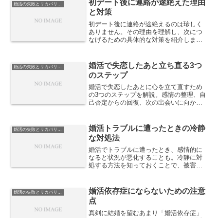
初デート後に連絡が途絶えた理由
婚活の失敗とリカバリー戦略
と対策
初デート後に連絡が途絶えるのは珍しく
ありません。その理由を理解し、次につ
なげるための具体的な対策を紹介しま
す。落ち込まずに前向きに婚活を続ける
ヒントを解説します。
婚活で失恋したあと立ち直る3つ
婚活の失敗とリカバリー戦略
のステップ
婚活で失恋したあとに心を立て直すため
の3つのステップを解説。感情の整理、自
己否定からの回復、次の出会いに向かう
準備まで、心理学的視点で具体的に紹介
します。
婚活トラブルに遭ったときの冷静
婚活の失敗とリカバリー戦略
な対処法
婚活でトラブルに遭ったとき、感情的に
なると状況が悪化することも。冷静に対
処する方法を知っておくことで、被害を
最小限に抑え、次の出会いに活かすこと
ができます。
婚活依存症にならないための注意
婚活の失敗とリカバリー戦略
点
真剣に結婚を望むあまり「婚活依存症」