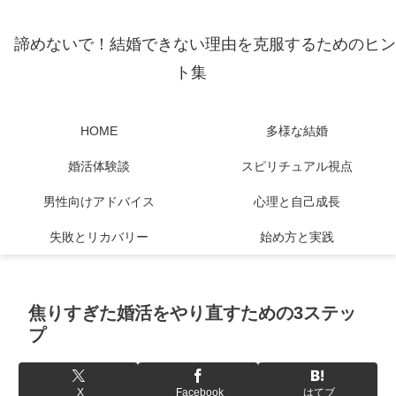
諦めないで！結婚できない理由を克服するためのヒン
ト集
HOME
多様な結婚
婚活体験談
スピリチュアル視点
男性向けアドバイス
心理と自己成長
失敗とリカバリー
始め方と実践
焦りすぎた婚活をやり直すための3ステッ
プ
X
Facebook
はてブ