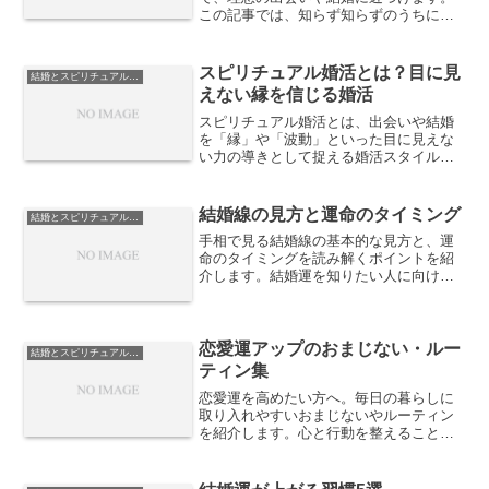
この記事では、知らず知らずのうちに婚
活に悪影響を及ぼす習慣を具体的に取り
上げ、改善のステップを解説します。
スピリチュアル婚活とは？目に見
結婚とスピリチュアルな視点
えない縁を信じる婚活
スピリチュアル婚活とは、出会いや結婚
を「縁」や「波動」といった目に見えな
い力の導きとして捉える婚活スタイルで
す。直感やご縁を大切にすることで、自
分に合った相手と出会うきっかけが広が
ります。
結婚線の見方と運命のタイミング
結婚とスピリチュアルな視点
手相で見る結婚線の基本的な見方と、運
命のタイミングを読み解くポイントを紹
介します。結婚運を知りたい人に向け
て、わかりやすく解説します。
恋愛運アップのおまじない・ルー
結婚とスピリチュアルな視点
ティン集
恋愛運を高めたい方へ。毎日の暮らしに
取り入れやすいおまじないやルーティン
を紹介します。心と行動を整えること
で、良縁を引き寄せる力が自然に高まり
ます。