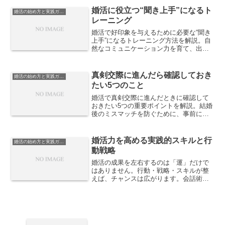
します。
婚活に役立つ“聞き上手”になるト
婚活の始め方と実践ガイド
レーニング
婚活で好印象を与えるために必要な“聞き
上手”になるトレーニング方法を解説。自
然なコミュニケーション力を育て、出会
いを成功に導く秘訣を紹介します。
真剣交際に進んだら確認しておき
婚活の始め方と実践ガイド
たい5つのこと
婚活で真剣交際に進んだときに確認して
おきたい5つの重要ポイントを解説。結婚
後のミスマッチを防ぐために、事前に話
し合うべきテーマを紹介します。
婚活力を高める実践的スキルと行
婚活の始め方と実践ガイド
動戦略
婚活の成果を左右するのは「運」だけで
はありません。行動・戦略・スキルが整
えば、チャンスは広がります。会話術、
写真、プロフィール文、マッチングテク
など、実践的な婚活力を磨くための記事
をまとめました。