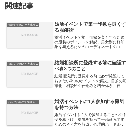
関連記事
婚活イベントで第一印象を良くす
婚活の始め方と実践ガイド
る服装術
婚活イベントで第一印象を良くするため
の服装のポイントを解説。男女別に好印
象を与えるためのコーディネートのコツ
も紹介します。
結婚相談所に登録する前に確認す
婚活の始め方と実践ガイド
べき3つのこと
結婚相談所に登録する前に必ず確認して
おきたい3つのポイントを解説。目的の明
確化、相談所の仕組みと料金体系、自分
に合うサポート体制を見極める視点を整
理し、後悔しない選択につなげます。
婚活イベントに1人参加する勇気
婚活の始め方と実践ガイド
を持つ方法
婚活イベントに1人で参加することへの不
安を和らげ、勇気を持って一歩踏み出す
ための考え方を解説。心理的ハードルの
正体や、参加前の準備、当日の心構えを
整理し、無理なく行動できる方法を紹介