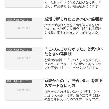
え、挫折しそうになる人は少なくありま
せん。本記事では、婚活初期につまずき
やすい心理的な原因を整理し、無理なく
立て直すための具体的な対処法を解説し
ます。
婚活で断られたときの心の整理術
婚活の失敗とリカバリー戦略
婚活で断られたときに落ち込みすぎない
ための心の整理術を紹介。断られる経験
を成長に変える考え方と、前向きに次へ
進むためのコツをまとめました。
「この人じゃなかった」と気づい
婚活の失敗とリカバリー戦略
たときの選択肢
恋愛や婚活中に「この人じゃなかった」
と気づいたとき、どう行動すべきか？迷
いや不安に対して、自分を大切にするた
めの選択肢と心構えを解説します。
両親からの「お見合い話」を断る
婚活の失敗とリカバリー戦略
スマートな伝え方
両親からのお見合い話をどう断ればいい
か迷う人も多いはず。角を立てずに自分
の意思を伝えるためのスマートな方法
と、親子関係を大切にしながら婚活を進
めるコツを紹介します。