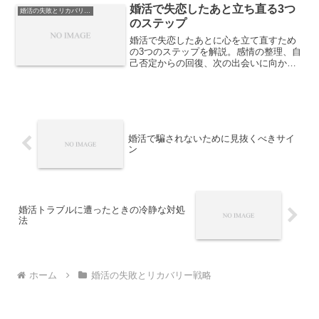
婚活で失恋したあと立ち直る3つ
婚活の失敗とリカバリー戦略
のステップ
婚活で失恋したあとに心を立て直すため
の3つのステップを解説。感情の整理、自
己否定からの回復、次の出会いに向かう
準備まで、心理学的視点で具体的に紹介
します。
婚活で騙されないために見抜くべきサイ
ン
婚活トラブルに遭ったときの冷静な対処
法
ホーム
婚活の失敗とリカバリー戦略