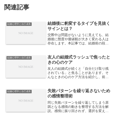
関連記事
結婚後に豹変するタイプを見抜く
結婚心理学と自己成長
サインとは？
交際中は問題がないように見えても、結
婚後に態度や価値観が大きく変わる人は
存在します。本記事では、結婚前の段階
で「結婚後に豹変しやすいタイプ」を見
抜くための具体的なサインを解説しま
す。
友人の結婚式ラッシュで焦ったと
結婚心理学と自己成長
きの心のケア
友人の結婚式が続くと「自分だけ取り残
されている」と焦ることがあります。そ
んなときの心のケア方法を紹介し、前向
きに婚活を続けるためのヒントを解説し
ます。
失敗パターンを繰り返さないため
結婚心理学と自己成長
の感情整理術
同じ失敗パターンを繰り返してしまう原
因となる感情の動きを整理する方法を解
説。感情に振り回されず、選択を変えて
いくための実践的な感情整理術を紹介し