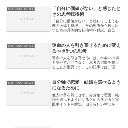
ます。
「自分に価値がない」と感じたと
結婚心理学と自己成長
きの思考転換術
「自分に価値がない」と感じてしまう心
理の正体を整理し、その思考から抜け出
すための具体的な転換術を解説。自己否
定を強める思考パターンと、現実的に気
持ちを立て直す視点を紹介します。
運命の人を引き寄せるために変え
結婚心理学と自己成長
るべき5つの思考
運命の人を引き寄せるには、出会いの場
を増やすだけでなく、思考の習慣を整え
ることが重要です。この記事では、理想
のパートナーに出会うために変えるべき5
つの思考を解説します。
自分軸で恋愛・結婚を選べるよう
結婚心理学と自己成長
になるために
他人の目を気にせず、自分軸で恋愛・結
婚を選べるようになるための考え方と実
践ポイントを解説。自分らしい幸せをつ
かむために意識したいことをまとめまし
た。