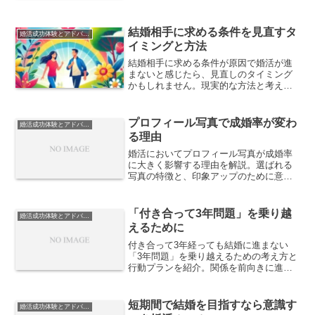
ーリーを通じて、学びと希望のヒントを
紹介します。
結婚相手に求める条件を見直すタ
婚活成功体験とアドバイス
イミングと方法
結婚相手に求める条件が原因で婚活が進
まないと感じたら、見直しのタイミング
かもしれません。現実的な方法と考え方
を解説します。
プロフィール写真で成婚率が変わ
婚活成功体験とアドバイス
る理由
婚活においてプロフィール写真が成婚率
に大きく影響する理由を解説。選ばれる
写真の特徴と、印象アップのために意識
すべきポイントを紹介します。
「付き合って3年問題」を乗り越
婚活成功体験とアドバイス
えるために
付き合って3年経っても結婚に進まない
「3年問題」を乗り越えるための考え方と
行動プランを紹介。関係を前向きに進展
させるためのヒントをまとめました。
短期間で結婚を目指すなら意識す
婚活成功体験とアドバイス